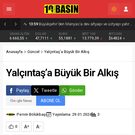
13:59
Büyükşehir’den Manyas’a dev altyapı ve üstyapı yatırımı
GRAM ALTIN
DOLAR
EURO
BIST 100
BITCOIN
6.660,55
47,7111
55,1881
13.779,39
$64824
Anasayfa
Güncel
Yalçıntaş’a Büyük Bir Alkış
Yalçıntaş’a Büyük Bir Alkış
Paylaş
Tweetle
Gönder
ABONE OL
Pervin Bölükbaşı
Yayınlama: 29.01.2024
3
A
A
0
+
-