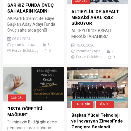
GÜNCEL
SARIKIZ FUNDA ÖVÜÇ
SAHALARIN KADINI
ALTIEYLÜL’DE ASFALT
MESAİSİ ARALIKSIZ
AK Parti Edremit Belediye
SÜRÜYOR
Başkan Aday Adayı Funda
Övüç sahalarda gönül
ALTIEYLÜL’DE ASFALT
almaya devam ediyor. AK
MESAİSİ ARALIKSIZ
05.01.2024
Parti’nin sevilen isimlerinden
SÜRÜYOR BAŞKAN ŞEHİRLİ
yorumlar kapalı
8
12.06.2026
Övüç, her kesimden sevgi
ÇALIŞMALARI SAHADAN
Pervin Bölükbaşı
0
yorumlar kapalı
7
seli yağıyor. Ankara Temayül
TAKİP ETTİ Altıeylül
Pervin Bölükbaşı
0
yoklamasındaki 4 isimden
Belediyesi, ilçe genelinde
biri olan Funda Övüç,
ulaşım altyapısını
davasının peşinden
güçlendirmek ve
koşmaya devam ediyor.
vatandaşların daha güvenli,
Edremitli Hemşerilerinin
konforlu yollarda ulaşım
“Sarıkız” yakıştırması
sağlamasını temin etmek
yaptığını dile getiren Övüç, “
amacıyla asfalt çalışmalarını
GÜNCEL
Edremit’in Sarıkız’ı
aralıksız sürdürüyor. Fen
BALIKESIR
GÜNCEL
olmaktan,...
İşleri Müdürlüğü ekipleri
“USTA ÖĞRETİCİ
tarafından Bahçelievler
MAĞDUR”
Başkan Yücel Teknoloji
Mahallesi’nde yürütülen
ve İnovasyon Zirvesi”nde
“Hepimizin Bildiği gibi geçici
asfalt serim çalışmalarını
Gençlere Seslendi
personel olarak istihdam
yerinde inceleyen Altıeylül