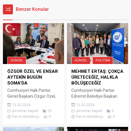
Benzer Konular
GÜNCEL
POLITIKA
GÜNCEL
MEHMET ERTAŞ: ÇOKÇA
ÖZGÜR ÖZEL VE ENSAR
ÜRETECEĞİZ, HALKLA
AYTEKİN BUGÜN
BÖLÜŞECEĞİZ
SOMA’DA
Cumhuriyet Halk Partisi
Cumhuriyet Halk Partisi
Edremit Belediye Başkan
Genel Başkanı Özgür Özel,
Adayı Mehmet Ertaş; Yerel
Örgütlerden Sorumlu Genel
13.02.2024
13.05.2024
kalkınma politikalarının,
Başkan Yardımcısı Ensar
yorumlar kapalı
5
yorumlar kapalı
25
çokça üretmeyi, halkla
Aytekin ve Balıkesir İl
Pervin Bölükbaşı
0
Pervin Bölükbaşı
0
bölüşmeyi hedeflediklerini
Başkanı Erden Köybaşı
söyledi. Ertaş; Eğitim, sağlık
bugün Soma katliamında