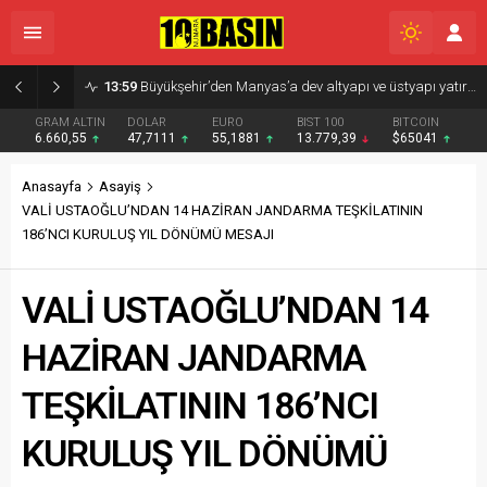
13:59
Büyükşehir’den Manyas’a dev altyapı ve üstyapı yatırımı
GRAM ALTIN
DOLAR
EURO
BIST 100
BITCOIN
6.660,55
47,7111
55,1881
13.779,39
$65041
Anasayfa
Asayiş
VALİ USTAOĞLU’NDAN 14 HAZİRAN JANDARMA TEŞKİLATININ
186’NCI KURULUŞ YIL DÖNÜMÜ MESAJI
VALİ USTAOĞLU’NDAN 14
HAZİRAN JANDARMA
TEŞKİLATININ 186’NCI
KURULUŞ YIL DÖNÜMÜ