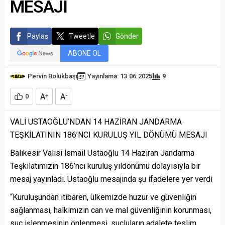
MESAJI
Paylaş
Tweetle
Gönder
ABONE OL
Pervin Bölükbaşı
Yayınlama: 13.06.2025
9
A
A
0
+
-
VALİ USTAOĞLU’NDAN 14 HAZİRAN JANDARMA
TEŞKİLATININ 186’NCI KURULUŞ YIL DÖNÜMÜ MESAJI
Balıkesir Valisi İsmail Ustaoğlu 14 Haziran Jandarma
Teşkilatımızın 186’ncı kuruluş yıldönümü dolayısıyla bir
mesaj yayınladı. Ustaoğlu mesajında şu ifadelere yer verdi
“Kuruluşundan itibaren, ülkemizde huzur ve güvenliğin
sağlanması, halkımızın can ve mal güvenliğinin korunması,
suç işlenmesinin önlenmesi, suçluların adalete teslim