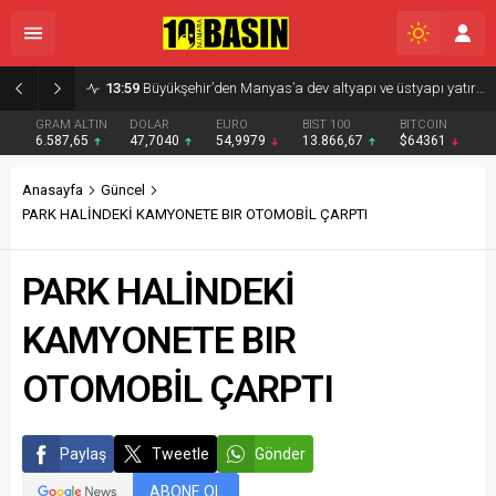
13:59
Büyükşehir’den Manyas’a dev altyapı ve üstyapı yatırımı
GRAM ALTIN
DOLAR
EURO
BIST 100
BITCOIN
6.587,65
47,7040
54,9979
13.866,67
$64361
Anasayfa
Güncel
PARK HALİNDEKİ KAMYONETE BIR OTOMOBİL ÇARPTI
PARK HALİNDEKİ
KAMYONETE BIR
OTOMOBİL ÇARPTI
Paylaş
Tweetle
Gönder
ABONE OL