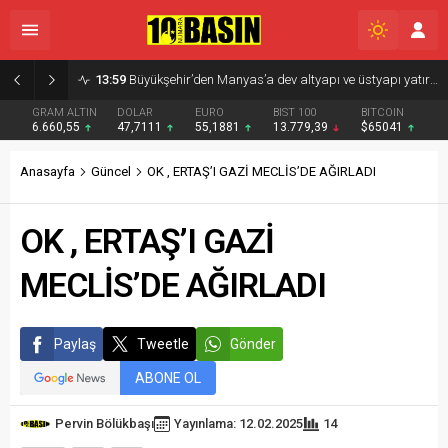
08:13
ALTIEYLÜL TRIO SAHNE ALDI
GRAM ALTIN
DOLAR
EURO
BIST 100
BITCOIN
6.660,55
47,7111
55,1881
13.779,39
$65041
Anasayfa
Güncel
OK , ERTAŞ’I GAZİ MECLİS’DE AĞIRLADI
OK , ERTAŞ’I GAZİ
MECLİS’DE AĞIRLADI
Paylaş
Tweetle
Gönder
ABONE OL
Pervin Bölükbaşı
Yayınlama: 12.02.2025
14