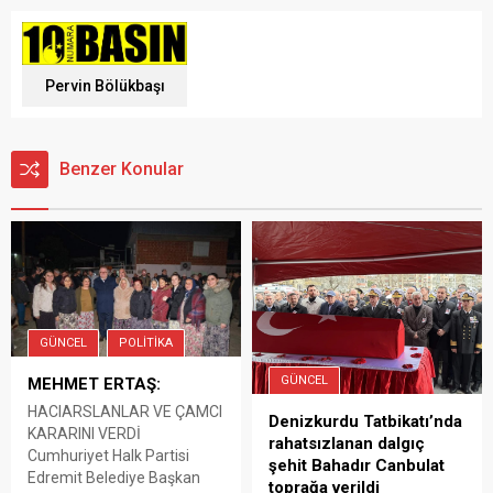
Pervin Bölükbaşı
Benzer Konular
GÜNCEL
POLITIKA
GÜNCEL
MEHMET ERTAŞ:
HACIARSLANLAR VE ÇAMCI
Denizkurdu Tatbikatı’nda
KARARINI VERDİ
rahatsızlanan dalgıç
Cumhuriyet Halk Partisi
şehit Bahadır Canbulat
Edremit Belediye Başkan
toprağa verildi