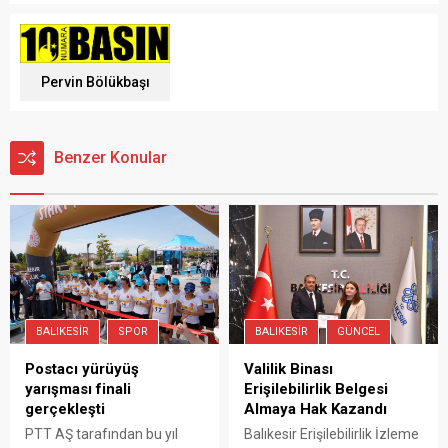
Pervin Bölükbaşı
Benzer Konular
BALIKESIR
GÜNCEL
BALIKESIR
SPOR
Valilik Binası
Postacı yürüyüş
Erişilebilirlik Belgesi
yarışması finali
Almaya Hak Kazandı
gerçekleşti
Balıkesir Erişilebilirlik İzleme
PTT AŞ tarafından bu yıl