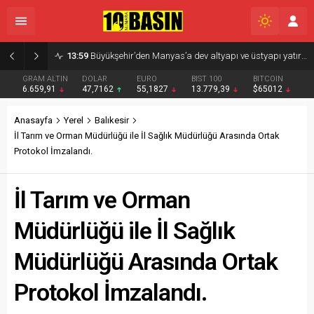
08:13
ALTIEYLÜL TRIO SAHNE ALDI
GRAM ALTIN
DOLAR
EURO
BIST 100
BITCOIN
6.659,91
47,7162
55,1827
13.779,39
$65012
Anasayfa
Yerel
Balıkesir
İl Tarım ve Orman Müdürlüğü ile İl Sağlık Müdürlüğü Arasında Ortak
Protokol İmzalandı.
İl Tarım ve Orman
Müdürlüğü ile İl Sağlık
Müdürlüğü Arasında Ortak
Protokol İmzalandı.