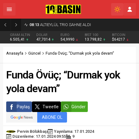
08:13
ALTIEYLÜL TRIO SAHNE ALDI
GRAM ALTIN
DOLAR
EURO
BIST 100
BITCOIN
6.505,41
47,7014
54,9990
13.798,82
$64217
Anasayfa
Güncel
Funda Övüç; “Durmak yok yola devam”
Funda Övüç; “Durmak yok
yola devam”
Paylaş
Tweetle
Gönder
ABONE OL
Pervin Bölükbaşı
Yayınlama: 17.01.2024
Düzenleme: 17.01.2024 09:55
9