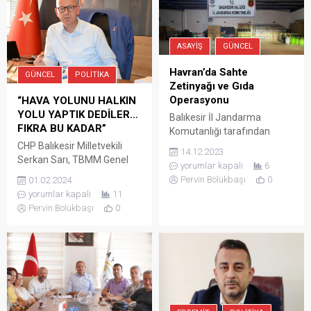
ASAYIŞ
GÜNCEL
Havran’da Sahte
GÜNCEL
POLITIKA
Zetinyağı ve Gıda
Operasyonu
“HAVA YOLUNU HALKIN
YOLU YAPTIK DEDİLER…
Balıkesir İl Jandarma
FIKRA BU KADAR”
Komutanlığı tarafından
düzenlenen operasyonda
CHP Balıkesir Milletvekili
14.12.2023
tonlarca sahte zeytinyağı,
Serkan Sarı, TBMM Genel
yorumlar kapalı
6
nar ekşisi, karadut özü,
Kurulu’nda yaptığı gündem
Pervin Bölükbaşı
0
01.02.2024
pekmez, kızılcık reçeli ve bal
dışı konuşmayla Balıkesir’de
yorumlar kapalı
11
ele geçirildi. 6 kişi hakkında
yaşanan sorunları dile
Pervin Bölükbaşı
0
adli işlem başlatıldığı
getirdi. Konuşmasına
bildirildi. Balıkesir İl
“İstiklal Madalyası’nı hak
Jandarma Komutanlığınca,
eden, AKP mensupları
kişilerin sağlığını tehlikeye
tarafından verilen sözün
sokacak şekilde gıda
tutulmasını bekleyen Kuvayı
maddesi üretme ve marka
Milliye kenti Balıkesir’in”
hakkına tecavüz suçuna
sorunlarını dile getirmek