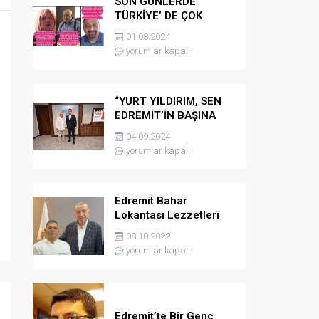
SON GÜNLERDE
TÜRKİYE’ DE ÇOK
KONUŞULAN VE MERAK
01.08.2024
EDİLEN
yorumlar kapalı
“YURT YILDIRIM, SEN
EDREMİT’İN BAŞINA
GELMİŞ EN ÖZEL
04.09.2024
İNSANSIN “
yorumlar kapalı
Edremit Bahar
Lokantası Lezzetleri
Cumhurbaşkanı
08.10.2022
Sofrasında
yorumlar kapalı
Edremit’te Bir Genç