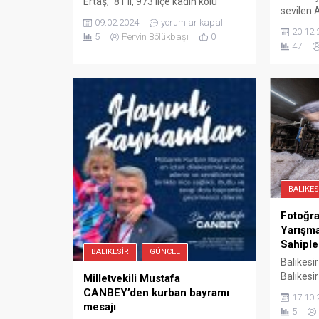
Ertaş,” 81 il, 973 ilçe kadın kolu
sevilen 
başkanıyla iktidarın hedef tahtasına
09.02.2024
yorumlar kapalı
Aday Ada
koyduğu Medeni Kanun’a ilişkin eş
20.12.
5
Pervin Bölükbaşı
0
isminin 
zamanlı basın açıklaması
47
telaffuz
yaptıklarını söyledi. Bugün öğleden
ve seçme
sonra CHP Edremit Kadın Kolları
Odası’nda
tarafından düzenlenen “Medeni
Mustafa 
Yasaya Sahip Çıkma” konulu basın
Genel Me
açıklamasına katılan Mehmet Ertaş;
yoklamas
“Bugün 81...
olması Bu
BALIKES
Fotoğra
Yarışma
Sahiple
BALIKESIR
GÜNCEL
Balıkesir
Balıkesi
Milletvekili Mustafa
Balıkesi
CANBEY’den kurban bayramı
17.10.
birliği v
mesajı
5