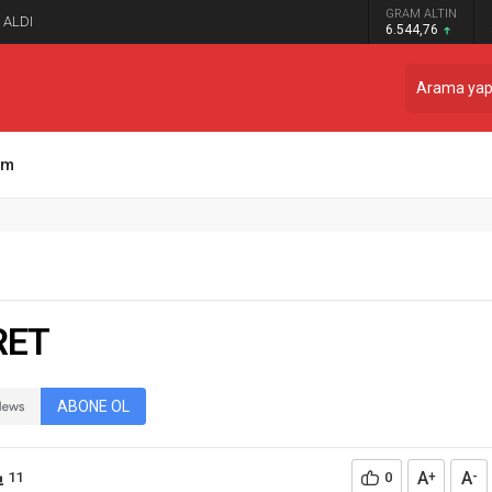
GRAM ALTIN
 ALDI
6.544,76
şim
RET
ABONE OL
A
A
11
0
+
-