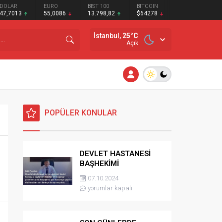
DOLAR
EURO
BIST 100
BITCOIN
47,7013
55,0086
13.798,82
$64278
İstanbul,
25
°C
Açık
POPÜLER KONULAR
DEVLET HASTANESİ
BAŞHEKİMİ
GÖREVİNDEN ALINDI
07.10.2024
yorumlar kapalı