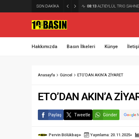
SON DAKİKA
08:13
ALTIEYLÜL TRIO SAHNE
Hakkımızda
Basın İlkeleri
Künye
İleti
Anasayfa
Güncel
ETO’DAN AKIN’A ZİYARET
ETO’DAN AKIN’A ZİYA
Paylaş
Tweetle
Gönder
Pervin Bölükbaşı
Yayınlama: 20.11.2025