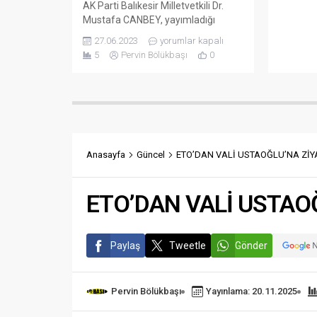
Federasy
AK Parti Balıkesir Milletvetkili Dr.
gerçekleş
Mustafa CANBEY, yayımladığı
Fotoğraf
mesajla hemşehrilerinin Kurban
27.06.2023
yorumlar kapalı
Yarışmas
Bayramı’nı kutladı. Canbey’in mesajı
5
Pervin Bölükbaşı
0
buldu. Ba
şöyle: “’Yaza dönsün kışınız,
doğal zen
bayramlar bayram olsun! Dert
hedefley
görmesin başınız, bayramlar
töreni A
bayram olsun! Otlar dikenler dolsun
Merkezi’
Nemrut’ların çanına, Kolay gelsin
dört...
işiniz, bayramlar bayram olsun!’
Yüzyılın afeti “Kahramanmaraş
Anasayfa
Güncel
ETO’DAN VALİ USTAOĞLU’NA ZİY
Depremi”nin ardından geçirdiğimiz
ilk Kurban Bayramımız olması
nedeniyle...
ETO’DAN VALİ USTAO
Paylaş
Tweetle
Gönder
Pervin Bölükbaşı
Yayınlama: 20.11.2025