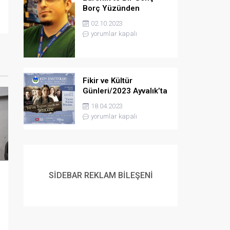
Borç Yüzünden
Yaşamına Son verdi
02.10.2023
yorumlar kapalı
Fikir ve Kültür
Günleri/2023 Ayvalık’ta
Gerçekleşecek
18.04.2023
yorumlar kapalı
SİDEBAR REKLAM BİLEŞENİ