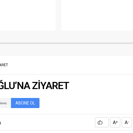
onu (TFSF) desteğiyle
Mahallelerin genel durumları,
tirilen Balıkesir
ihtiyaçları ve sorunları hakkında bilgi
çılar Maratonu
alan Kaymakam Özderin mahalle
ı’nda ödüller sahiplerini
sakinlerinin istek, öneri ve
lıkesir’in; kültürel, tarihi ve
şikayetlerini dinledi. Kaymakamın
ginliklerini tanıtmayı
Mahalle Ziyaretinde, İlçe Jandarma
en yarışmanın sergi ve ödül
Komutanı Murat SOL, İlçe Müftü...
vlu Kongre ve Kültür
nde yapıldı. Türkiye’nin
ARET
ĞLU’NA ZİYARET
ABONE OL
A
A
+
-