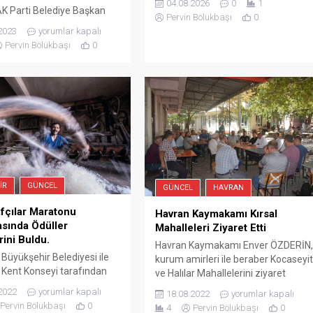
04.08.2026
0
1
AK Parti Belediye Başkan
programında çevreci ve
Pervin Bölükbaşı
0
yı Mustafa Aysel’in
sürdürülebilir enerji politikalarını
2023
yorumlar kapalı
Ankara’da aday olarak
paylaştı. Büyükşehir Belediyesi’nin
Pervin Bölükbaşı
0
 edilmesi AK Parti tabanını
katkı sunduğu proje sürecinde
ni sevindirdi. Ticaret
yenilenebilir enerji dönüşümü ve
 ki başarıları ile bilinen
enerji verimliliği çalışmalarıyla ilgili
Aysel isminin dün AK Parti
sunum gerçekleştirildi. Marmara
rkezi’nde yapılan temayül
Belediyeler Birliği’nin ortakları
ında isminin ön planda
arasında yer aldığı yerel enerji
rhaniye’de ki AK Parti...
dönüşümü ve yenilikçi enerji
hizmetlerini...
IR
GÜNCEL
GÜNCEL
HAVRAN
fçılar Maratonu
Havran Kaymakamı Kırsal
sında Ödüller
Mahalleleri Ziyaret Etti
rini Buldu.
Havran Kaymakamı Enver ÖZDERİN
 Büyükşehir Belediyesi ile
kurum amirleri ile beraber Kocaseyi
r Kent Konseyi tarafından
ve Halılar Mahallelerini ziyaret
r Fotoğraf Sanatı Derneği iş
ederek, muhtar ve vatandaşlarla
2022
yorumlar kapalı
18.08.2022
yorumlar kapalı
e Türkiye Fotoğraf Sanatı
halk toplantısında bir araya geldi.
Pervin Bölükbaşı
0
4
Pervin Bölükbaşı
0