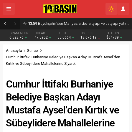
13:59
Büyükşehir’den Manyas’a dev altyapı ve üstyapı yatırımı
GRAM ALTIN
DOLAR
EURO
BIST 100
BITCOIN
6.528,76
47,5952
55,0664
13.676,19
$64739
Anasayfa
Güncel
Cumhur İttifakı Burhaniye Belediye Başkan Adayı Mustafa Aysel’den
Kırtık ve Sübeylidere Mahallelerine Ziyaret
Cumhur İttifakı Burhaniye
Belediye Başkan Adayı
Mustafa Aysel’den Kırtık ve
Sübeylidere Mahallelerine