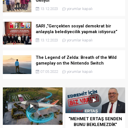
Geliyor
13.12.2023
yorumlar kapalı
SARI ,“Gerçekten sosyal demokrat bir
anlayışla belediyecilik yapmak istiyoruz”
13.12.2023
yorumlar kapalı
The Legend of Zelda: Breath of the Wild
gameplay on the Nintendo Switch
07.05.2022
yorumlar kapalı
“MEHMET ERTAŞ SENDEN
BUNU BEKLEMEZDİK”