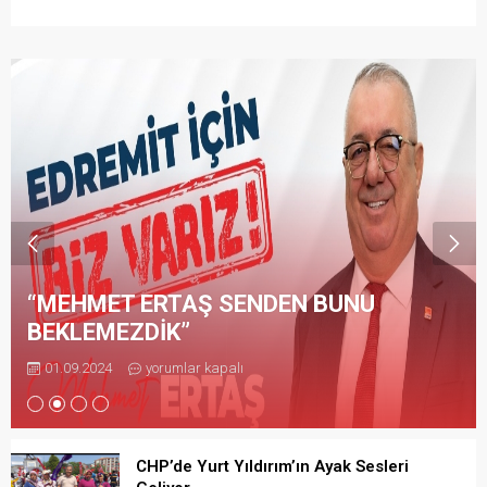
“MEHMET ERTAŞ SENDEN BUNU
BEKLEMEZDİK”
01.09.2024
yorumlar kapalı
CHP’de Yurt Yıldırım’ın Ayak Sesleri