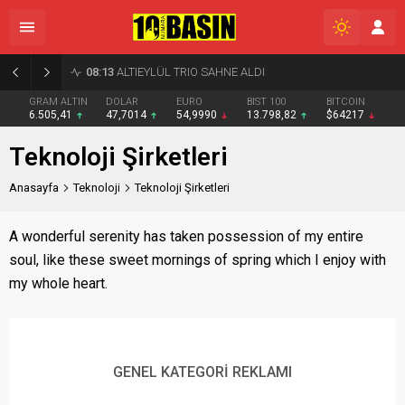
08:13
ALTIEYLÜL TRIO SAHNE ALDI
GRAM ALTIN
DOLAR
EURO
BIST 100
BITCOIN
6.505,41
47,7014
54,9990
13.798,82
$64217
Teknoloji Şirketleri
Anasayfa
Teknoloji
Teknoloji Şirketleri
A wonderful serenity has taken possession of my entire
soul, like these sweet mornings of spring which I enjoy with
my whole heart.
GENEL KATEGORİ REKLAMI