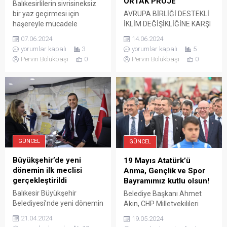
ORTAK PROJE
Balıkesirlilerin sivrisineksiz
bir yaz geçirmesi için
AVRUPA BİRLİĞİ DESTEKLİ
haşereyle mücadele
İKLİM DEĞİŞİKLİĞİNE KARŞI
işlemlerini sürdüren
ORTAK PROJE Türkiye
07.06.2024
14.06.2024
Büyükşehir Belediyesi, 20
Belediyeler Birliği’nin (TBB)
yorumlar kapalı
3
yorumlar kapalı
5
ilçede ilaçlama işlemlerine
ana faydalanıcı olduğu
Pervin Bölükbaşı
0
Pervin Bölükbaşı
0
tam gaz devam ediyor.
Avrupa Birliği (AB)
Balıkesir Büyükşehir
tarafından finanse edilen
Belediyesi Çevre Koruma ve
“Türkiye ve AB Arasında
Kontrol Dairesi Başkanlığı,
Şehir Eşleştirme-II: Yeşil Bir
ilçe belediyeleriyle birlikte
Gelecek için Eşleştirme Hibe
şehrin dört bir yanında
Programı” kapsamında,
koordineli bir şekilde
Edremit Belediyesi’nin
haşereyle mücadele
Milano Belediyesi, Milano
GÜNCEL
GÜNCEL
faaliyetlerine devam ediyor.
Üniversitesi ve İtalyan
Haşereyle mücadele
Legambiente Vakfı ile
Büyükşehir’de yeni
19 Mayıs Atatürk’ü
kapsamında Büyükşehir
işbirliği yaparak
dönemin ilk meclisi
Anma, Gençlik ve Spor
Belediyesi ekipleri,...
gerçekleştirdiği “Gençlik...
gerçekleştirildi
Bayramımız kutlu olsun!
Balıkesir Büyükşehir
Belediye Başkanı Ahmet
Belediyesi’nde yeni dönemin
Akın, CHP Milletvekilileri
ilk Meclis toplantısı
Serkan Sarı ve CHP il
21.04.2024
19.05.2024
gerçekleştirildi. Büyükşehir
Başkanı Erden Köybaşı