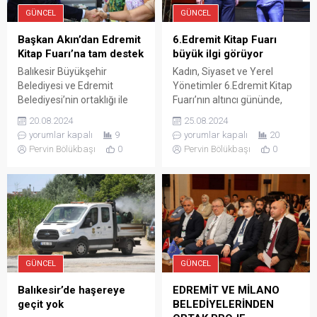
GÜNCEL
GÜNCEL
Başkan Akın’dan Edremit
6.Edremit Kitap Fuarı
Kitap Fuarı’na tam destek
büyük ilgi görüyor
Balıkesir Büyükşehir
Kadın, Siyaset ve Yerel
Belediyesi ve Edremit
Yönetimler 6.Edremit Kitap
Belediyesi’nin ortaklığı ile
Fuarı’nın altıncı gününde,
düzenlenen ‘Ölmez Ağacın
Kınık Belediye Başkanı
20.08.2024
25.08.2024
Gölgesinde Kitap’ temasıyla
Sema Bodur ve Cumhuriyet
yorumlar kapalı
9
yorumlar kapalı
20
gerçekleştirilen 6. Edremit
Halk Partisi’nin ilk kadın
Pervin Bölükbaşı
0
Pervin Bölükbaşı
0
Kitap Fuarı kitapseverlerle
Genel Başkanı, Hacı Bektaşi
buluştu. 19-25 Ağustos
Veli Dostluk ve Barış Ödülü
günleri arasında 7 gün
sahibi Yazar Yaşar Seyman,
boyunca devam edecek
“Kadın, Siyaset ve Yerel
olan fuarda Prof. Dr. İlber
Yönetimler” konulu bir panel
Ortaylı’ya , ‘Yaşam Boyu
düzenledi. Eğitimci Ayşe
Onur Ödülü’ takdim edildi.
GürOcak’ın
Büyükşehir Belediyesi ve
moderatörlüğünde
GÜNCEL
GÜNCEL
Edremit Belediyesi’nin bu
gerçekleşen panelde,
yıl...
Bodur...
Balıkesir’de haşereye
EDREMİT VE MİLANO
geçit yok
BELEDİYELERİNDEN