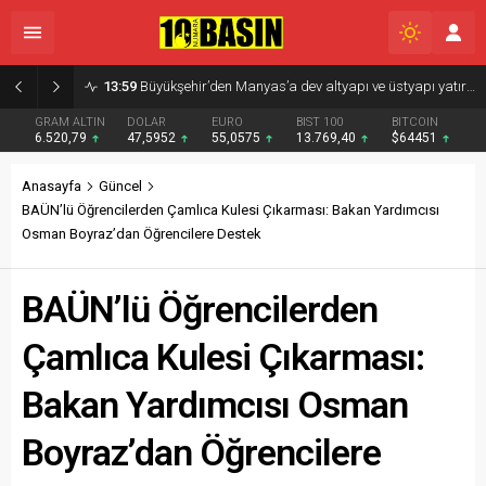
GRAM ALTIN
DOLAR
EURO
BIST 100
BITCOIN
6.520,79
47,5952
55,0575
13.769,40
$64451
Anasayfa
Güncel
BAÜN’lü Öğrencilerden Çamlıca Kulesi Çıkarması: Bakan Yardımcısı
Osman Boyraz’dan Öğrencilere Destek
BAÜN’lü Öğrencilerden
Çamlıca Kulesi Çıkarması:
Bakan Yardımcısı Osman
Boyraz’dan Öğrencilere