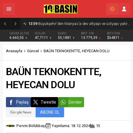
13:59
Büyükşehir’den Manyas’a dev altyapı ve üstyapı yatırımı
GRAM ALTIN
DOLAR
EURO
BIST 100
BITCOIN
6.660,55
47,7111
55,1881
13.779,39
$64871
Anasayfa
Güncel
BAÜN TEKNOKENTTE, HEYECAN DOLU
BAÜN TEKNOKENTTE,
HEYECAN DOLU
Paylaş
Tweetle
Gönder
ABONE OL
Pervin Bölükbaşı
Yayınlama: 18.12.2024
15