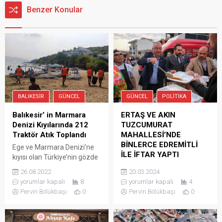
Benzer Konular
BALIKESIR
GÜNCEL
GÜNCEL
POLITIKA
Balıkesir’ in Marmara
ERTAŞ VE AKIN
Denizi Kıyılarında 212
TUZCUMURAT
Traktör Atık Toplandı
MAHALLESİ’NDE
BİNLERCE EDREMİTLİ
Ege ve Marmara Denizi’ne
İLE İFTAR YAPTI
kıyısı olan Türkiye’nin gözde
tatil merkezilerini
Cumhuriyet Halk Partisi
26.08.2022
20.03.2024
sınırlarında barındıran
Edremit Belediye Başkan
yorumlar kapalı
8
yorumlar kapalı
4
Balıkesir’in plajlarından
Adayı Mehmet Ertaş, CHP
Pervin Bölükbaşı
0
Pervin Bölükbaşı
0
Büyükşehir Belediyesi
Balıkesir Büyükşehir
ekipleri, Haziran ayından bu
Belediye Başkan Adayı
yana toplam 212 traktör atık
Ahmet Akın, bu akşam