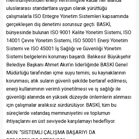
memnuniyetinden enerji verimliliğine kadar her alanda
uluslararası standartlara uygun olarak yürüttüğü
çalışmalarla ISO Entegre Yönetim Sistemleri kapsamında
gerçekleşen dış denetimi sorunsuz geçti. BASKİ,
bünyesinde bulunan ISO 9001 Kalite Yönetim Sistemi, ISO
14001 Çevre Yönetim Sistemi, ISO 50001 Enerji Yönetim
Sistemi ve ISO 45001 İş Sağlığı ve Güvenliği Yönetim
Sistemi belgelerini korumayı başardı. Balıkesir Büyükşehir
Belediye Başkanı Ahmet Akın’ın liderliğinde BASKİ Genel
Müdürlüğü tarafından içme suyu temini, su kaynaklarının
korunması, atık suların güvenli şekilde bertaraf edilmesi,
enerji kullanımının verimli yönetilmesi ve iş sağlığı ile
güvenliği alanında en yüksek düzeyde önlemlerin alınması
için çalışmalar aralıksız sürdürülüyor. BASKİ, tüm bu
süreçlerde vatandaş memnuniyetini ve toplumun
ihtiyaçlarını en üst seviyede karşılamayı hedefliyor.
AKIN: “SİSTEMLİ ÇALIŞMA BAŞARIYI DA