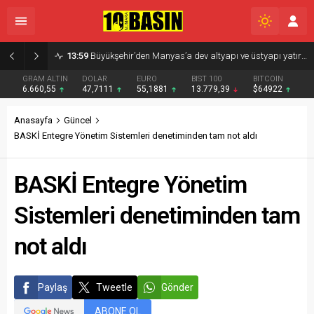
08:13
ALTIEYLÜL TRIO SAHNE ALDI
GRAM ALTIN
DOLAR
EURO
BIST 100
BITCOIN
6.660,55
47,7111
55,1881
13.779,39
$64922
Anasayfa
Güncel
BASKİ Entegre Yönetim Sistemleri denetiminden tam not aldı
BASKİ Entegre Yönetim
Sistemleri denetiminden tam
not aldı
Paylaş
Tweetle
Gönder
ABONE OL