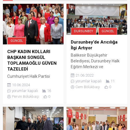
DURSUNBEY
GÜNCEL
GÜNCEL
Dursunbey’de Arıcılığa
İlgi Artıyor
CHP KADIN KOLLARI
Balıkesir Büyükşehir
BAŞKANI SONGÜL
Belediyesi, Dursunbey Halk
TOPLAMAOĞLU GÜVEN
Eğitim Merkezi ve
TAZELEDİ
Dursunbey Belediyesi
21.06.2022
Cumhuriyet Halk Partisi
işbirliği ile düzenlenen
yorumlar kapalı
11
Edremit İlçe Kadın Kolları
arıcılık kurslarında eğitim
10.06.2024
Cem Bölükbaşı
0
Kongresi Şükrü Tunar Kültür
gören 100 kursiyer, 10 hafta
yorumlar kapalı
16
Merkezi’nde
süren eğitimleri tamamladı.
Pervin Bölükbaşı
0
yapıldı.Kongrede güven
Kursların sona ermesinin
tazeleyen İlçe Kadın Kolları
ardından M. Akif Ersoy
Başkanı Songül
Kültür Merkezinde sertifika
Toplamaoğlu ve Yönetim
töreni düzenlendi. Törene
Kuruluna
Dursunbey Kaymakamı
10numarabasin.com ailesi