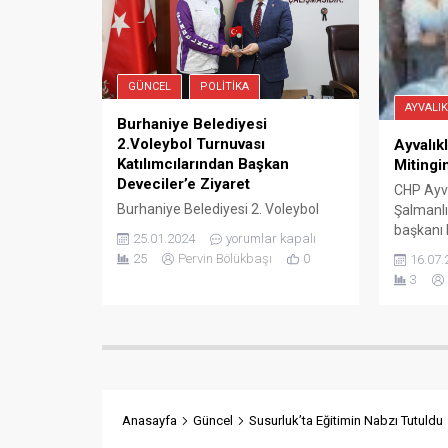
vatandaş
başkanlığında...
GÜNCEL
POLITIKA
AYVALIK
Burhaniye Belediyesi
2.Voleybol Turnuvası
Ayvalıkl
Katılımcılarından Başkan
Mitingi
Deveciler’e Ziyaret
CHP Ayva
Burhaniye Belediyesi 2. Voleybol
Şalmanlı
Turnuvasının katılımcılarından olan
başkanı 
25.01.2024
yorumlar kapalı
Adres İstanbul, Ateş Spor ve
sahipliğ
25
Pervin Bölükbaşı
0
16.07.
geçtiğimiz Ocak ayında Burhaniye
Milletve
3
Belediyesi tarafından düzenlenen
Ahmet Ak
100. Yıl Cumhuriyet Voleybol
Milletvek
Turnasının 1.si ve 2.si olan
Fikret Şa
Çengelköy Voleybol ve Kuzey Ege
Serkan S
Gelişim Spor takımları Burhaniye
örgütü il
Belediye Başkanı Ali Kemal
vatandaşl
Deveciler’i makamında ziyaret etti.
Temmuz.
Anasayfa
Güncel
Susurluk’ta Eğitimin Nabzı Tutuldu
Yapılan ziyarete Kuzey Ege