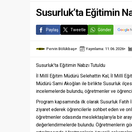
Gelişim...
Susurluk’ta Eğitimin N
Paylaş
Tweetle
Gönder
Pervin Bölükbaşı
Yayınlama: 11.06.2026
Susurluk’ta Eğitimin Nabzı Tutuldu
İl Millî Eğitim Müdürü Selehattin Kal, İl Millî 
Müdürü Sami Akoğlan ile birlikte Susurluk ilçes
incelemelerde bulundu, öğretmenler ve öğrencile
Program kapsamında ilk olarak Susurluk Fatih İlko
ziyaret ederek öğrencilerle sohbet eden ve onlar
öğretmenler odasında meslektaşlarıyla bir araya
değerlendirmelerde bulundu. Öğretmenlerin görü