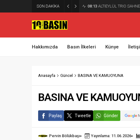
SON DAKİKA
08:13
ALTIEYLÜL TRIO SAHNE
Hakkımızda
Basın İlkeleri
Künye
İleti
Anasayfa
Güncel
BASINA VE KAMUOYUNA
BASINA VE KAMUOYU
Paylaş
Tweetle
Gönder
Pervin Bölükbaşı
Yayınlama: 11.06.2026