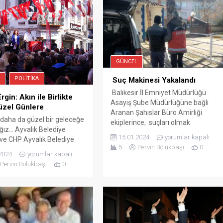
GÜNCEL
POLITIKA
Suç Makinesi Yakalandı
Balıkesir İl Emniyet Müdürlüğü
gin: Akın ile Birlikte
Asayiş Şube Müdürlüğüne bağlı
üzel Günlere
Aranan Şahıslar Büro Amirliği
ı daha da güzel bir geleceğe
ekiplerince; suçları olmak
ğız… Ayvalık Belediye
üzere (30) adet olay kaydı olan,
15.01.2024
yorumlar kapalı
ve CHP Ayvalık Belediye
Balıkesir Adliyesi İlamat İnfaz
5
Pervin Bölükbaşı
0
dayı Mesut Ergin,
Bürosunca, Kasten Yaralama
2024
yorumlar kapalı
et Halk Partisi (CHP)
Suretiyle Ölüme Sebebiyet Verme
Pervin Bölükbaşı
0
r Büyükşehir Belediye
suçundan hakkında 16 YIL hapis
dayı Ahmet Akın, Balıkesir
cezası ile arama kararı bulunan
ili Serkan Sarı, Ayvalık ilçe
1997 doğumlu Mürsel H. isimli
üseyin Şalmanlı ile birlikte
şahsın Yeni mahalle TOKİ...
eçim ofislerinin açılışlarını
tirdi. Ayvalıklı