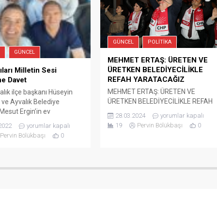
ların coşkulu ve yoğun...
GÜNCEL
POLITIKA
GÜNCEL
MEHMET ERTAŞ: ÜRETEN VE
ÜRETKEN BELEDİYECİLİKLE
ıları Milletin Sesi
REFAH YARATACAĞIZ
ne Davet
MEHMET ERTAŞ: ÜRETEN VE
lık ilçe başkanı Hüseyin
ÜRETKEN BELEDİYECİLİKLE REFAH
 ve Ayvalık Belediye
YARATACAĞIZ Cumhuriyet Halk
Mesut Ergin’in ev
28.03.2024
yorumlar kapalı
Partisi Edremit Belediye Başkan
inde, CHP Balıkesir
19
Pervin Bölükbaşı
0
2022
yorumlar kapalı
Adayı Mehmet Ertaş, Belediye
kili Genel Başkan yardımcısı
Pervin Bölükbaşı
0
Başkanı olduktan sonra belediye
ın, CHPBalıkesir
bilançolarını internet sitesi
illeri Ensar Aytekin ve
üzerinden halka sunacaklarını, her
hin, CHP Balıkesir İl Başkanı
yönden şeffaf belediyecilik hizmet
arı ve CHP Ayvalık ilçe
vereceklerini söyledi. Edremit
e birlikte Ayvalık ilçesin de
Darsofa Mahallesi’ne çıkartma
arı ziyaret etti. 24
yapan Mehmet Ertaş , ekibi ve
..
Cumhuriyet Halk Partililer büyük