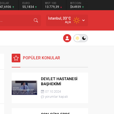
DOLAR
EURO
BIST 100
BITCOIN
47,6936
55,1834
13.779,39
$64939
İstanbul,
33
°C
Açık
POPÜLER KONULAR
DEVLET HASTANESİ
BAŞHEKİMİ
GÖREVİNDEN ALINDI
07.10.2024
yorumlar kapalı