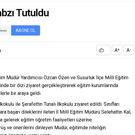
bir...
abzı Tutuldu
ABONE OL
A
A
+
-
Eğitim Müdür Yardımcısı Özcan Özen ve Susurluk İlçe Millî Eğitim
inde bir dizi ziyaret gerçekleştirerek eğitim kurumlarında
rle bir araya geldi.
kulu ile Şerafettin Tunalı İlkokulu ziyaret edildi. Sınıfları
a başarı dileklerini ileten İl Millî Eğitim Müdürü Selehattin Kal,
 gelerek eğitim öğretim faaliyetleri üzerine
ş ve önerilerini dinleyen Müdür, eğitimde niteliğin