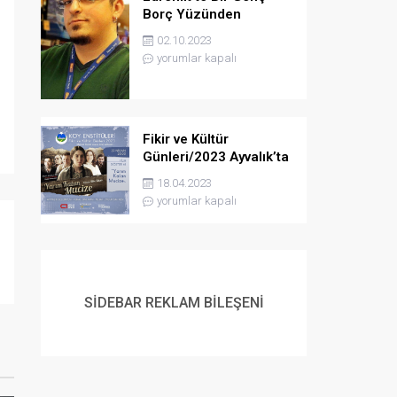
Borç Yüzünden
Yaşamına Son verdi
02.10.2023
yorumlar kapalı
Fikir ve Kültür
Günleri/2023 Ayvalık’ta
Gerçekleşecek
18.04.2023
yorumlar kapalı
SİDEBAR REKLAM BİLEŞENİ