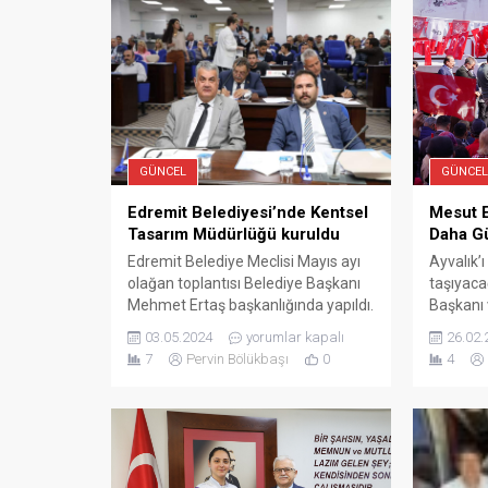
GÜNCEL
GÜNCEL
Mesut Er
Edremit Belediyesi’nde Kentsel
Daha G
Tasarım Müdürlüğü kuruldu
Ayvalık’
Edremit Belediye Meclisi Mayıs ayı
taşıyaca
olağan toplantısı Belediye Başkanı
Başkanı 
Mehmet Ertaş başkanlığında yapıldı.
Başkan a
Toplantıda Edremit Çiftçi Malları
26.02.
03.05.2024
yorumlar kapalı
Cumhuriy
Koruma Meclisi seçimi yapılırken
4
7
Pervin Bölükbaşı
0
Balıkesi
2023 Mali Yılı İdare ve Kesin Hesap
Başkan a
Raporu kabul edildi. Ayrıca Kent
milletvek
Estetiği Müdürlüğü kurulmasına
Başkanı H
karar verildi. Edremit Belediyesi’nin
Ayvalık s
Mayıs ayı meclis toplantısı yapıldı.
gerçekleş
Belediye Başkanı Mehmet Ertaş