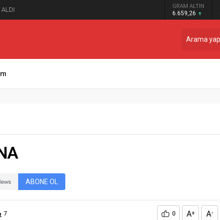
GRAM ALTIN
 ALDI
6.659,26
şim
NA
ABONE OL
A
A
7
0
+
-