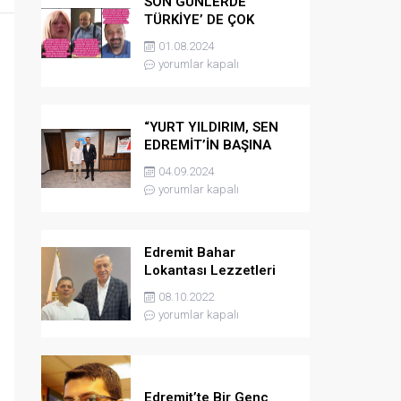
SON GÜNLERDE
TÜRKİYE’ DE ÇOK
KONUŞULAN VE MERAK
01.08.2024
EDİLEN
yorumlar kapalı
“YURT YILDIRIM, SEN
EDREMİT’İN BAŞINA
GELMİŞ EN ÖZEL
04.09.2024
İNSANSIN “
yorumlar kapalı
Edremit Bahar
Lokantası Lezzetleri
Cumhurbaşkanı
08.10.2022
Sofrasında
yorumlar kapalı
Edremit’te Bir Genç