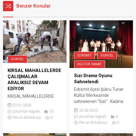
Benzer Konular
EDREMIT
GÜNCEL
GÜNCEL
KÜLTÜR SANAT
KIRSAL MAHALLELERDE
Sızı Drama Oyunu
ÇALIŞMALAR
Sahnelendi
ARALIKSIZ DEVAM
EDİYOR
Edremit ilçesi Şükrü Tunar
Kültür Merkezinde
KIRSAL MAHALLELERDE
sahnelenen ”Sızı” . Kadına
ÇALIŞMALAR ARALIKSIZ
07.01.2026
yönelik şiddeti konu alan ve
DEVAM EDİYOR Altıeylül
23.06.2022
yorumlar kapalı
10
beğeniyle izlenen tek
Belediyesi Fen İşleri
yorumlar kapalı
4
Pervin Bölükbaşı
0
perdelik dram oyununu CHP
Müdürlüğü ekipleri, ilçe
Pervin Bölükbaşı
0
Balıkesir İl Başkan Yardımcı
genelinde yürüttüğü yoğun
Kamuran Taşdemirel, CHP
çalışmalarla vatandaşların