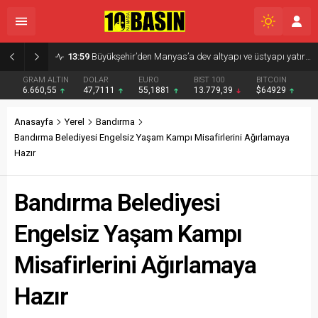
08:13
ALTIEYLÜL TRIO SAHNE ALDI
GRAM ALTIN
DOLAR
EURO
BIST 100
BITCOIN
6.660,55
47,7111
55,1881
13.779,39
$64929
Anasayfa
Yerel
Bandırma
Bandırma Belediyesi Engelsiz Yaşam Kampı Misafirlerini Ağırlamaya
Hazır
Bandırma Belediyesi
Engelsiz Yaşam Kampı
Misafirlerini Ağırlamaya
Hazır