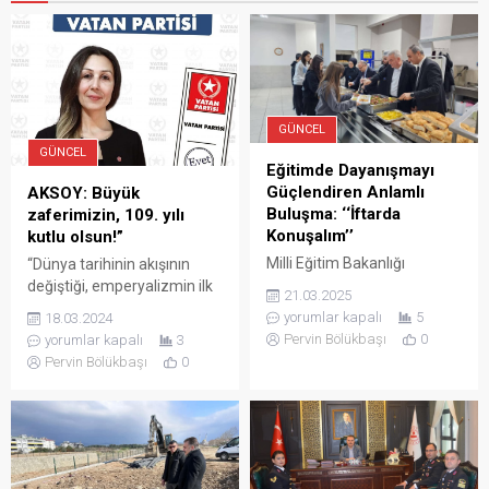
GÜNCEL
GÜNCEL
Eğitimde Dayanışmayı
Güçlendiren Anlamlı
AKSOY: Büyük
Buluşma: ‘‘İftarda
zaferimizin, 109. yılı
Konuşalım’’
kutlu olsun!”
Milli Eğitim Bakanlığı
“Dünya tarihinin akışının
tarafından düzenlenen
değiştiği, emperyalizmin ilk
21.03.2025
“İftarda Konuşalım”
defa yenildiği, Çanakkale’yi
yorumlar kapalı
5
18.03.2024
Ramazan Söyleşileri
emperyalizme “GEÇİLMEZ”
Pervin Bölükbaşı
0
yorumlar kapalı
3
Programının beşincisi,
yapan büyük zaferimizin,
Pervin Bölükbaşı
0
İstanbulluoğlu Sosyal
109. yılı kutlu olsun!” Bugün
Bilimler Lisesi Pansiyonunda
aziz vatanımızda hür bir
gerçekleştirildi. Türkiye
şekilde nefes alıyorsak ve
Yüzyılı Maarif Modeli
şanlı bayrağımız
çerçevesinde hayata
gökyüzünde gururla
geçirilen bu etkinlik, “Erdem-
dalgalanıyorsa, elbette ki