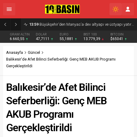
GRAM ALTIN
DOLAR
EURO
BIST 100
BITCOIN
6.660,55
47,7111
55,1881
13.779,39
$65041
Anasayfa
Güncel
Balıkesir’de Afet Bilinci Seferberliği: Genç MEB AKUB Programı
Gerçekleştirildi
Balıkesir’de Afet Bilinci
Seferberliği: Genç MEB
AKUB Programı
Gerçekleştirildi