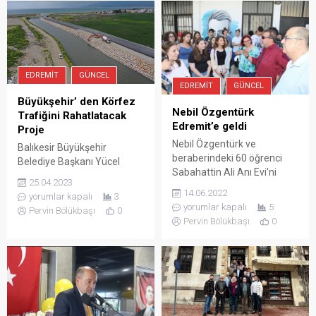
EDREMIT
GÜNCEL
EDREMIT
GÜNCEL
Büyükşehir’ den Körfez
Nebil Özgentürk
Trafiğini Rahatlatacak
Edremit’e geldi
Proje
Nebil Özgentürk ve
Balıkesir Büyükşehir
beraberindeki 60 öğrenci
Belediye Başkanı Yücel
Sabahattin Ali Anı Evi’ni
Yılmaz, Edremit İlçesi’nin
25.04.2023
ziyaret etti. Bandırma Yavuz
Zeytinli, Altınkum ve Akçay
14.06.2022
yorumlar kapalı
3
Sultan Selim Anadolu
Mahallelerini birbirine
yorumlar kapalı
5
Pervin Bölükbaşı
0
Lisesi’nde eğitim gören 60
bağlayan Ülkü Yolu’nda
Pervin Bölükbaşı
0
öğrenci, Edebiyatımızın usta
sıcak asfalt serimine
ismi Sabahattin Ali’nin bir
başladıklarının ve yolun yaz
dönem yaşadığı ev olan
sezonuna yetişeceğinin
Sabahattin Ali Anı Evi’ni,
müjdesini verdi. Balıkesir
Gazeteci – Belgesel
Büyükşehir Belediyesi,
Yapımcısı Nebil Özgentürk
Edremit İlçesi’nin; Zeytinli,
eşliğinde gezdi. Öğrenciler,