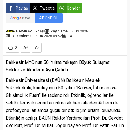
Paylaş
Tweetle
Gönder
ABONE OL
Pervin Bölükbaşı
Yayınlama: 08.04.2026
Düzenleme: 08.04.2026 09:52
14
A
A
0
+
-
Balıkesir MYO’nun 50. Yılına Yakışan Büyük Buluşma:
Sektör ve Akademi Aynı Çatıda
Balıkesir Üniversitesi (BAÜN) Balıkesir Meslek
Yüksekokulu, kuruluşunun 50. yılını “Kariyer, İstihdam ve
Girişimcilik Fuarı” ile taçlandırdı. Etkinlik, öğrenciler ile
sektör temsilcilerini buluşturarak hem akademik hem de
profesyonel anlamda güçlü bir etkileşim ortamı oluşturdu.
Etkinliğin açılışı; BAÜN Rektör Yardımcıları Prof. Dr. Cevdet
Avcıkurt, Prof. Dr. Murat Doğdubay ve Prof. Dr. Fatih Satıl’ın