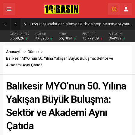
08:13
ALTIEYLÜL TRIO SAHNE ALDI
GRAM ALTIN
DOLAR
EURO
BIST 100
BITCOIN
6.659,26
47,6936
55,1834
13.779,39
$64939
Anasayfa
Güncel
Balıkesir MYO’nun 50. Yılına Yakışan Büyük Buluşma: Sektör ve
Akademi Aynı Çatıda
Balıkesir MYO’nun 50. Yılına
Yakışan Büyük Buluşma:
Sektör ve Akademi Aynı
Çatıda