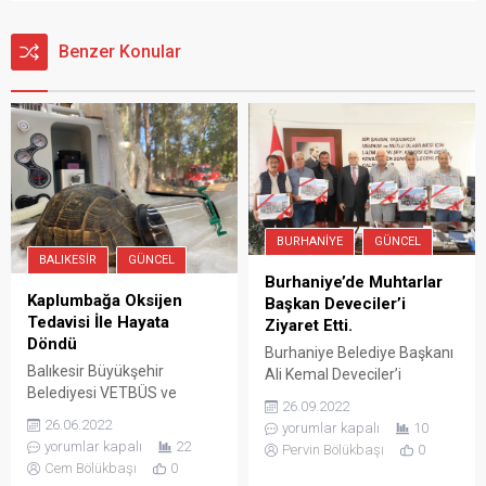
Benzer Konular
BURHANIYE
GÜNCEL
BALIKESIR
GÜNCEL
Burhaniye’de Muhtarlar
Kaplumbağa Oksijen
Başkan Deveciler’i
Tedavisi İle Hayata
Ziyaret Etti.
Döndü
Burhaniye Belediye Başkanı
Balıkesir Büyükşehir
Ali Kemal Deveciler’i
Belediyesi VETBÜS ve
demokrasi zincirinin ilk
26.09.2022
VETBULANS’ı veterinerleri
halkası olan Muhtarların
26.06.2022
yorumlar kapalı
10
Marmaris’teki orman
kurduğu “Burhaniye
yorumlar kapalı
22
Pervin Bölükbaşı
0
yangının olduğu bölgeye
Muhtarlar Derneği” üyeleri
Cem Bölükbaşı
0
gider gitmez,
ziyaret etti.Başkan