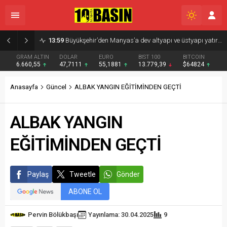
13:59
Büyükşehir’den Manyas’a dev altyapı ve üstyapı yatırımı
GRAM ALTIN
DOLAR
EURO
BIST 100
BITCOIN
6.660,55
47,7111
55,1881
13.779,39
$64824
Anasayfa
Güncel
ALBAK YANGIN EĞİTİMİNDEN GEÇTİ
ALBAK YANGIN
EĞİTİMİNDEN GEÇTİ
Paylaş
Tweetle
Gönder
ABONE OL
Pervin Bölükbaşı
Yayınlama: 30.04.2025
9