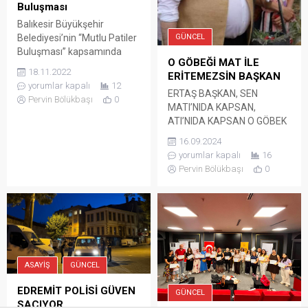
Buluşması
Balıkesir Büyükşehir
Belediyesi’nin “Mutlu Patiler
GÜNCEL
Buluşması” kapsamında
O GÖBEĞİ MAT İLE
hayvanseverlerle bir araya
18.11.2022
ERİTEMEZSİN BAŞKAN
gelen Başkan Yücel Yılmaz,
yorumlar kapalı
12
sokak hayvanlarını gönüllü
ERTAŞ BAŞKAN, SEN
Pervin Bölükbaşı
0
vatandaşlara
MATI’NIDA KAPSAN,
zimmetleyerek yaşamları
ATI’NIDA KAPSAN O GÖBEK
boyunca; beslenme, aşılama
ERİMEZ!!! Sen de Matını
16.09.2024
ve tedavileri için onlara
Kapıp Gelmen Gerek
yorumlar kapalı
16
bütçe vereceklerini
Başkan! Edremit Belediye
Pervin Bölükbaşı
0
belirterek bu konuda
Başkanı Mehmet Ertaş,
Türkiye’ye örnek olacaklarını
Avrupa Hareketlilik
dile getirdi. Sokak
Haftası’nı kutlamak için
hayvanlarının sağlık ve
Edremitlileri çağrı yaptı.
refahına yönelik Balıkesir
Başkan Ertaş, hafta
Büyükşehir Belediyesi
kapsamında vatandaşları
tarafından yapılan
spor yapmaya yöneltmek
ASAYIŞ
GÜNCEL
faaliyetlerin vatandaşlarla...
amacıyla ‘Matını Kap Gel’
çağrısı yaparken kendisinin
EDREMİT POLİSİ GÜVEN
GÜNCEL
de gidip gitmeyeceği merak
SAÇIYOR