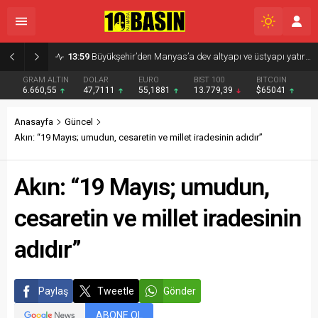
13:59
Büyükşehir’den Manyas’a dev altyapı ve üstyapı yatırımı
GRAM ALTIN
DOLAR
EURO
BIST 100
BITCOIN
6.660,55
47,7111
55,1881
13.779,39
$65041
Anasayfa
Güncel
Akın: “19 Mayıs; umudun, cesaretin ve millet iradesinin adıdır”
Akın: “19 Mayıs; umudun,
cesaretin ve millet iradesinin
adıdır”
Paylaş
Tweetle
Gönder
ABONE OL