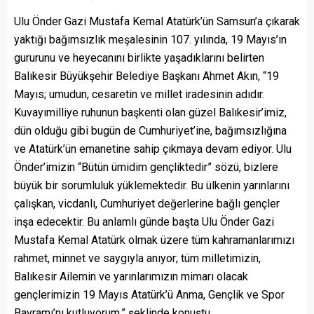
Ulu Önder Gazi Mustafa Kemal Atatürk’ün Samsun’a çıkarak
yaktığı bağımsızlık meşalesinin 107. yılında, 19 Mayıs’ın
gururunu ve heyecanını birlikte yaşadıklarını belirten
Balıkesir Büyükşehir Belediye Başkanı Ahmet Akın, “19
Mayıs; umudun, cesaretin ve millet iradesinin adıdır.
Kuvayımilliye ruhunun başkenti olan güzel Balıkesir’imiz,
dün olduğu gibi bugün de Cumhuriyet’ine, bağımsızlığına
ve Atatürk’ün emanetine sahip çıkmaya devam ediyor. Ulu
Önder’imizin “Bütün ümidim gençliktedir” sözü, bizlere
büyük bir sorumluluk yüklemektedir. Bu ülkenin yarınlarını
çalışkan, vicdanlı, Cumhuriyet değerlerine bağlı gençler
inşa edecektir. Bu anlamlı günde başta Ulu Önder Gazi
Mustafa Kemal Atatürk olmak üzere tüm kahramanlarımızı
rahmet, minnet ve saygıyla anıyor; tüm milletimizin,
Balıkesir Ailemin ve yarınlarımızın mimarı olacak
gençlerimizin 19 Mayıs Atatürk’ü Anma, Gençlik ve Spor
Bayramı’nı kutluyorum.” şeklinde konuştu.